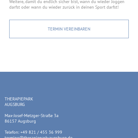
Weitere, damit du endlich sicher bist, wann du wieder Joggen
darfst oder wann du wieder zurück in deinen Sport darfst!
TERMIN VEREINBAREN
THERAPIEPARK
AUGSBURG
Max-Josef-Metzger-Straße 3a
86157 Augsburg
Telefon: +49 821 / 455 36 999
termine@therapiepark-augsburg.de