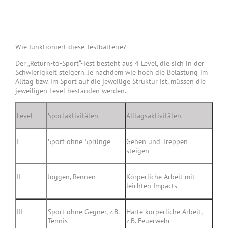
während des Rehaprozesses einen präzisen Leitfaden an die
Hand zu geben und am Ende aufgrund von objektiven Daten,
dir das “Go“ für die Rückkehr in deine Alltags- oder
Sportbelastung zu geben.
Wie funktioniert diese Testbatterie?
Der „Return-to-Sport“-Test besteht aus 4 Level, die sich in der
Schwierigkeit steigern. Je nachdem wie hoch die Belastung im
Alltag bzw. im Sport auf die jeweilige Struktur ist, müssen die
jeweiligen Level bestanden werden.
Level
Sportaktivitäten
Alltagsaktivitäten
I
Sport ohne Sprünge
Gehen und Treppen
steigen
II
Joggen, Rennen
Körperliche Arbeit mit
leichten Impacts
III
Sport ohne Gegner, z.B.
Harte körperliche Arbeit,
Tennis
z.B. Feuerwehr