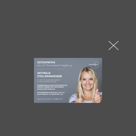
HERZLICH WILLKOMMEN IM
THERAPIEPARK AUGSBURG
Unter dem Motto „Erfahrung trifft Moderne“
finden Sie unsere Praxis im Medical Center im
Sheridanpark im Westen Augsburgs.
Sie wurden operiert? Sie haben ein Bandscheibenproblem? Sie
wollen medizinisch sinnvoll trainieren? Das komplette
Spektrum der Therapie